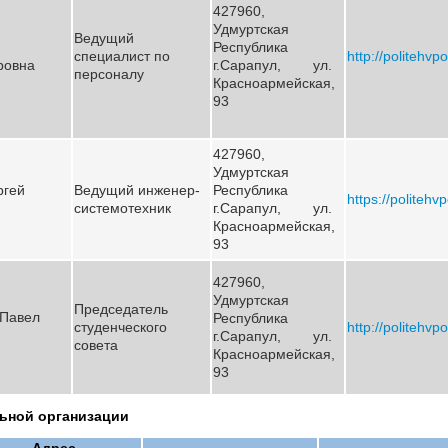
427960,
Удмуртская
Ведущий
Республика
специалист по
http://politehvpo
ровна
г.Сарапул, ул.
персоналу
Красноармейская,
93
427960,
Удмуртская
ргей
Ведущий инженер-
Республика
https://politehv
системотехник
г.Сарапул, ул.
Красноармейская,
93
427960,
Удмуртская
Председатель
 Павел
Республика
студенческого
http://politehvpo
г.Сарапул, ул.
совета
Красноармейская,
93
льной организации
Адрес