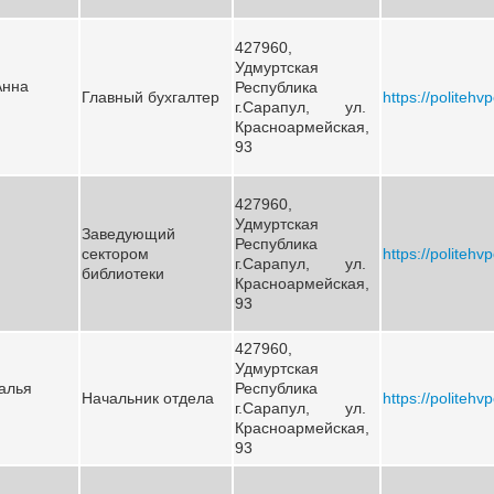
427960,
Удмуртская
Анна
Республика
Главный бухгалтер
https://politehv
г.Сарапул, ул.
Красноармейская,
93
427960,
Удмуртская
Заведующий
Республика
сектором
https://politehv
г.Сарапул, ул.
библиотеки
Красноармейская,
93
427960,
Удмуртская
алья
Республика
Начальник отдела
https://politehv
г.Сарапул, ул.
Красноармейская,
93