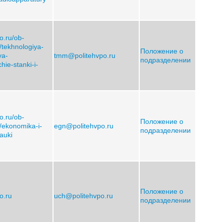
po.ru/ob-
y/tekhnologiya-
Положение о
ya-
tmm@politehvpo.ru
подразделении
hie-stanki-i-
po.ru/ob-
Положение о
y/ekonomika-i-
egn@politehvpo.ru
подразделении
auki
Положение о
po.ru
uch@politehvpo.ru
подразделении