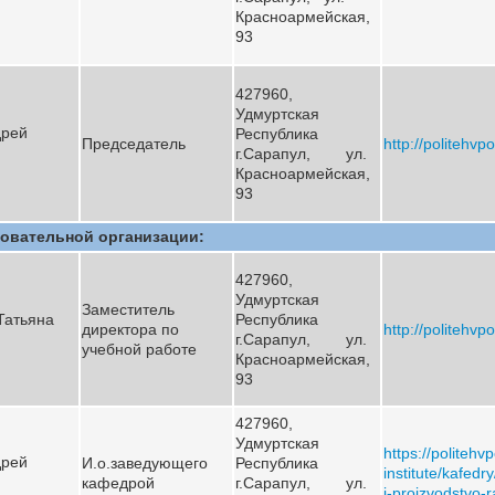
Красноармейская,
93
427960,
Удмуртская
дрей
Республика
Председатель
http://politehvpo
г.Сарапул, ул.
Красноармейская,
93
овательной организации:
427960,
Удмуртская
Заместитель
Татьяна
Республика
директора по
http://politehvpo
г.Сарапул, ул.
учебной работе
Красноармейская,
93
427960,
Удмуртская
https://politehv
дрей
И.о.заведующего
Республика
institute/kafedr
кафедрой
г.Сарапул, ул.
i-proizvodstvo-