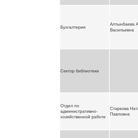
Алтынбаева 
Бухгалтерия
Васильевна
Сектор библиотеки
Отдел по
Старкова
Нат
административно-
Павловна
хозяйственной работе