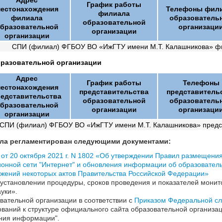
График работы
естонахождения
Телефоны фил
филиала
филиала
образователь
образовательной
бразовательной
организаци
организации
организации
СПИ (филиал) ФГБОУ ВО «ИжГТУ имени М.Т. Калашникова» ф
бразовательной организации
Адрес
График работы
Телефоны
естонахождения
представительства
представитель
редставительства
образовательной
образователь
бразовательной
организации
организаци
организации
СПИ (филиал) ФГБОУ ВО «ИжГТУ имени М.Т. Калашникова» предст
ела регламентирован следующими документами:
от 20 октября 2021 г. N 1802 «Об утверждении Правил размещени
ной сети "Интернет" и обновления информации об образовательн
ожений некоторых актов Правительства Российской Федерации»
установлении процедуры, сроков проведения и показателей мони
уки».
ательной организации в соответствии с
Приказом Федеральной сл
ваний к структуре официального сайта образовательной организ
ения информации".