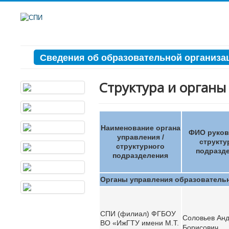
Сведения об образовательной организа
Структура и органы
Наименование органа
ФИО руков
управления /
структу
структурного
подразд
подразделения
Органы управления образовательн
СПИ (филиал) ФГБОУ
Соловьев Ан
ВО «ИжГТУ имени М.Т.
Борисович