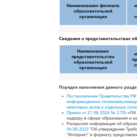
Наименование филиала
м
образовательной
организации
о
Сведения о представительствах о
Наименование
м
представительства
п
образовательной
о
организации
Порядок наполнения данного разд
Постановление Правительства РФ 
информационно-телекоммуникацион
некоторых актов и отдельных пол
Приказ от 27.08.2024 № 1735
«Об 
надзору в сфере образования и на
Раскрытие информации об образов
04.08.2023
"Об утверждении Требо
"Интернет" и формату представл