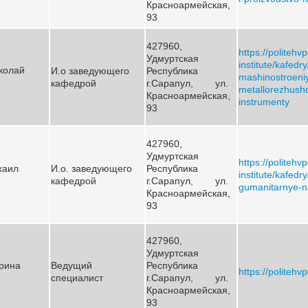
Красноармейская,
93
427960,
https://politehv
Удмуртская
institute/kafedr
колай
И.о заведующего
Республика
mashinostroeni
кафедрой
г.Сарапул, ул.
metallorezhushc
Красноармейская,
instrumenty
93
427960,
Удмуртская
https://politehv
хаил
И.о. заведующего
Республика
institute/kafedr
кафедрой
г.Сарапул, ул.
gumanitarnye-n
Красноармейская,
93
427960,
Удмуртская
рина
Ведущий
Республика
https://politehv
специалист
г.Сарапул, ул.
Красноармейская,
93