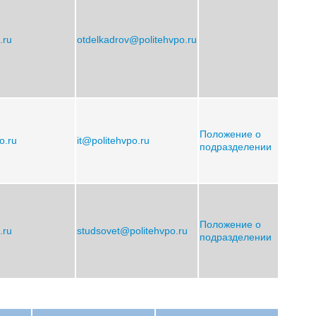
.ru
otdelkadrov@politehvpo.ru
Положение о
po.ru
it@politehvpo.ru
подразделении
Положение о
.ru
studsovet@politehvpo.ru
подразделении