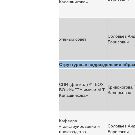
Калашникова»
Соловьев Ан
Ученый совет
Борисович
Структурные подразделения образ
СПИ (филиал) ФГБОУ
Кривоногова
ВО «ИжГТУ имени М.Т.
Валерьевна
Калашникова»
Кафедра
Соловьев Ан
«Конструирование и
производство
Борисович