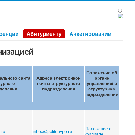
ренции
Абитуриенту
Анкетирование
низацией
Положение об
ального сайта
Адреса электронной
органе
турного
почты структурного
управления/ о
деления
подразделения
структурном
подразделении
Положение о
.ru
inbox@politehvpo.ru
филиале