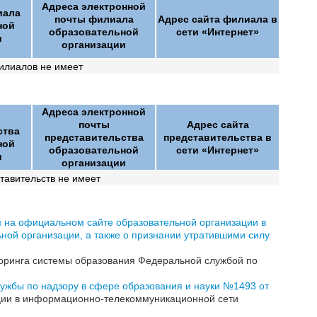
Адреса электронной
иала
почты филиала
Адрес сайта филиала в
ной
образовательной
сети «Интернет»
и
организации
илиалов не имеет
Адреса электронной
почты
Адрес сайта
ства
представительства
представительства в
ной
образовательной
сети «Интернет»
и
организации
авительств не имеет
я на официальном сайте образовательной организации в
ой организации, а также о признании утратившими силу
торинга системы образования Федеральной службой по
ужбы по надзору в сфере образования и науки №1493 от
ации в информационно-телекоммуникационной сети