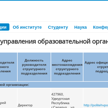
ции
Об институте
Студенту
Наука
Конфе
 управления образовательной орга
Должность
Адрес
одителя
Адрес офици
руководителя
местонахождения
рного
струк
структурного
структурного
еления
подраз
подразделения
подразделения
ой организации:
427960,
Удмуртская
дрей
Республика
Директор
http://politehvpo
г.Сарапул, ул.