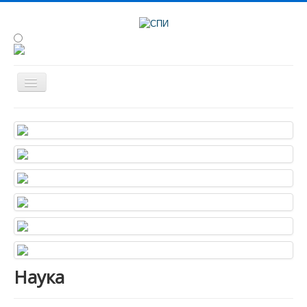
Сведения об образовательной
организации
Об институте
Студенту
Наука
Конференции
Абитуриенту
Наука
Анкетирование