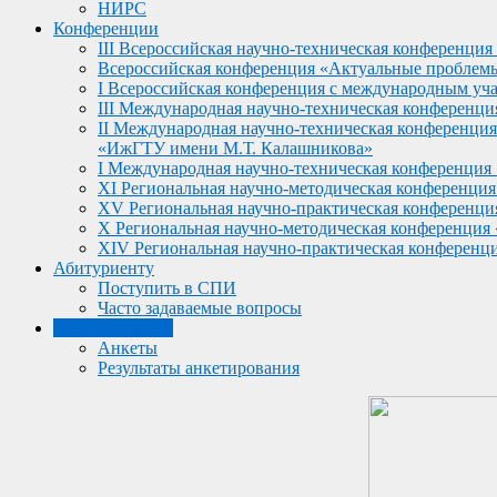
НИРС
Конференции
III Всероссийская научно-техническая конференция
Всероссийская конференция «Актуальные проблемы н
I Всероссийская конференция с международным учас
III Международная научно-техническая конференц
II Международная научно-техническая конференц
«ИжГТУ имени М.Т. Калашникова»
I Международная научно-техническая конференция
XI Региональная научно-методическая конференци
XV Региональная научно-практическая конференци
X Региональная научно-методическая конференция
XIV Региональная научно-практическая конференц
Абитуриенту
Поступить в СПИ
Часто задаваемые вопросы
Анкетирование
Анкеты
Результаты анкетирования