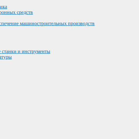
ника
тронных средств
беспечение машиностроительных производств
 станки и инструменты
атуры