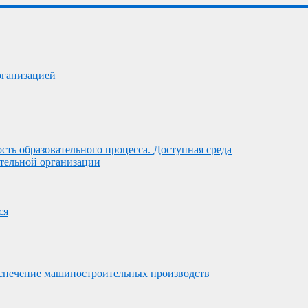
рганизацией
ть образовательного процесса. Доступная среда
ательной организации
ся
беспечение машиностроительных производств