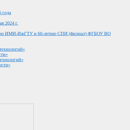
6 года
я 2024 г.
-летию ИМИ-ИжГТУ и 60-летию СПИ (филиал) ФГБОУ ВО
 технологий»
сти»
технологий»
ости»