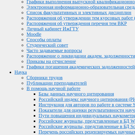
Графики выполнения выпускной квалификационно
Электронная информационно-образовательная сред
Список факультативных и элективных дисциплин
Распоряжения об утверждении тем курсовых работ 
Распоряжения об утверждения перечня тем ВКР
Личный кабинет ИжГТУ
Moodle
Способы оплаты
Студенческий совет
Часто задаваемые вопросы
Распоряжение о ликвидации академ. задолженност
Приказы на отчисление
Графики погашения академических задолженностей
Наука
Сборники трудов
Публикации преподавателей
В помощь научной работе
Базы данных научного цитирования
Российский индекс научного цитирования (
Инструкция для авторов по работе в систем
Показатели для оценки результативности нау
Пути повышения индивидуальных наукометри
Российские журналы, представленные в БД We
Российские журналы, представленные в БД S
Перечень российских рецензируемых научн