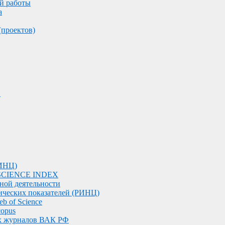
й работы
а
(проектов)
и
РИНЦ)
е SCIENCE INDEX
чной деятельности
ческих показателей (РИНЦ)
b of Science
copus
ых журналов ВАК РФ