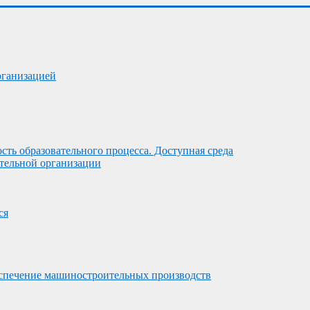
рганизацией
ть образовательного процесса. Доступная среда
ательной организации
ся
беспечение машиностроительных производств