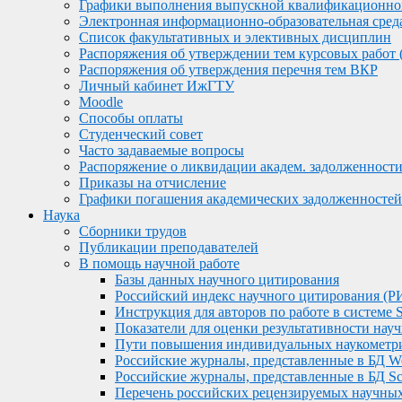
Графики выполнения выпускной квалификационно
Электронная информационно-образовательная сред
Список факультативных и элективных дисциплин
Распоряжения об утверждении тем курсовых работ 
Распоряжения об утверждения перечня тем ВКР
Личный кабинет ИжГТУ
Moodle
Способы оплаты
Студенческий совет
Часто задаваемые вопросы
Распоряжение о ликвидации академ. задолженност
Приказы на отчисление
Графики погашения академических задолженностей
Наука
Сборники трудов
Публикации преподавателей
В помощь научной работе
Базы данных научного цитирования
Российский индекс научного цитирования (
Инструкция для авторов по работе в систем
Показатели для оценки результативности нау
Пути повышения индивидуальных наукометри
Российские журналы, представленные в БД We
Российские журналы, представленные в БД S
Перечень российских рецензируемых научн