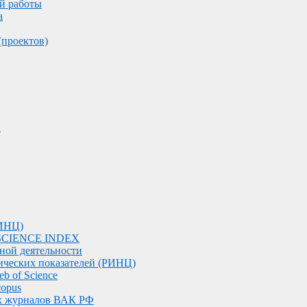
й работы
а
(проектов)
и
РИНЦ)
е SCIENCE INDEX
чной деятельности
ческих показателей (РИНЦ)
b of Science
copus
ых журналов ВАК РФ