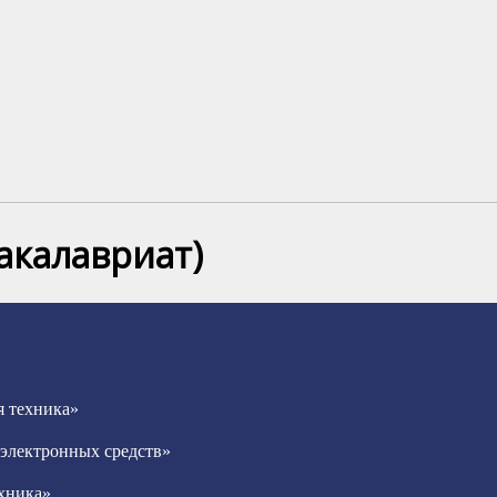
акалавриат)
я техника»
 электронных средств»
ехника»