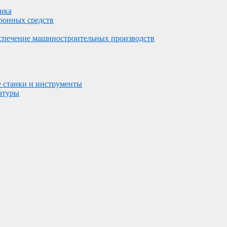
ника
тронных средств
беспечение машиностроительных производств
 станки и инструменты
атуры