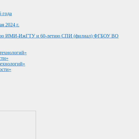
6 года
я 2024 г.
-летию ИМИ-ИжГТУ и 60-летию СПИ (филиал) ФГБОУ ВО
 технологий»
сти»
технологий»
ости»