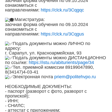
заочная форма обучения по 09.10.2024
ознакомиться с
направлениями:
https://clck.ru/3Cqgqc
Магистратура:
заочная форма обучения по 09.10.2024
ознакомиться с
направлениями:
https://clck.ru/3Cqgus
Подать документы можно ЛИЧНО по
адресу:
г. Сарапул, ул. Красноармейская, 93
Подать документы можно ДИСТАНЦИОННО
по ссылке:
https://istu.ru/abiturients/page/34
Тел. приемной комиссии 89199047890,
8(34147)4-03-41
Электронная почта
priem@politehvpo.ru
НЕОБХОДИМЫЕ ДОКУМЕНТЫ:
- паспорт (разворот с фото, разворот с
пропиской);
- ИНН;
- СНИЛС;
- аттестат с приложением;